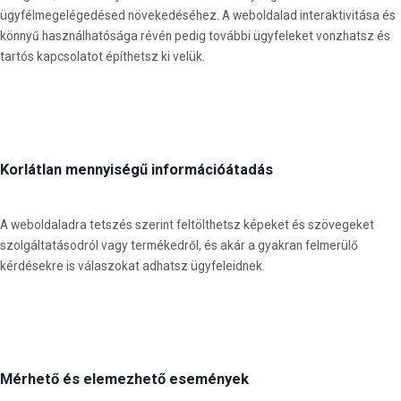
ügyfélmegelégedésed növekedéséhez. A weboldalad interaktivitása és
könnyű használhatósága révén pedig további ügyfeleket vonzhatsz és
tartós kapcsolatot építhetsz ki velük.
Korlátlan mennyiségű információátadás
A weboldaladra tetszés szerint feltölthetsz képeket és szövegeket
szolgáltatásodról vagy termékedről, és akár a gyakran felmerülő
kérdésekre is válaszokat adhatsz ügyfeleidnek.
Mérhető és elemezhető események