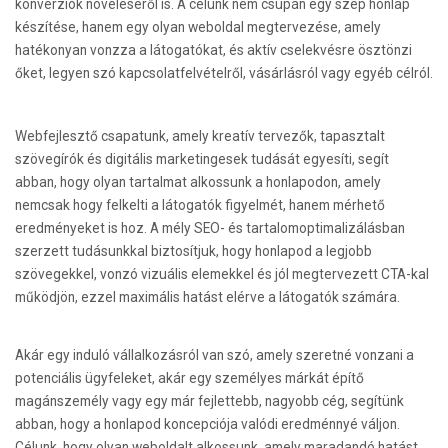
konverziók növeléséről is. A célunk nem csupán egy szép honlap
készítése, hanem egy olyan weboldal megtervezése, amely
hatékonyan vonzza a látogatókat, és aktív cselekvésre ösztönzi
őket, legyen szó kapcsolatfelvételről, vásárlásról vagy egyéb célról.
Webfejlesztő csapatunk, amely kreatív tervezők, tapasztalt
szövegírók és digitális marketingesek tudását egyesíti, segít
abban, hogy olyan tartalmat alkossunk a honlapodon, amely
nemcsak hogy felkelti a látogatók figyelmét, hanem mérhető
eredményeket is hoz. A mély SEO- és tartalomoptimalizálásban
szerzett tudásunkkal biztosítjuk, hogy honlapod a legjobb
szövegekkel, vonzó vizuális elemekkel és jól megtervezett CTA-kal
működjön, ezzel maximális hatást elérve a látogatók számára.
Akár egy induló vállalkozásról van szó, amely szeretné vonzani a
potenciális ügyfeleket, akár egy személyes márkát építő
magánszemély vagy egy már fejlettebb, nagyobb cég, segítünk
abban, hogy a honlapod koncepciója valódi eredménnyé váljon.
Célunk, hogy olyan weboldalt alkossunk, amely maradandó hatást