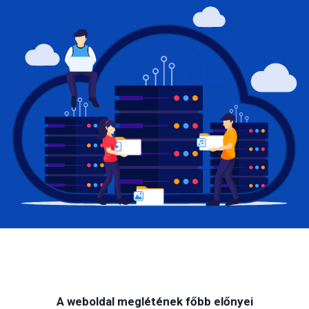
A weboldal meglétének főbb előnyei