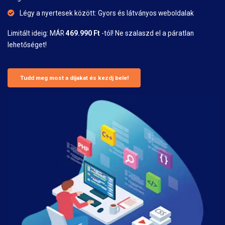
Légy a nyertesek között: Gyors és látványos weboldalak
Limitált ideig: MÁR
469.990 Ft
-tól! Ne szalaszd el a páratlan
lehetőséget!
Tudd meg most a díjakat és kezdj bele!