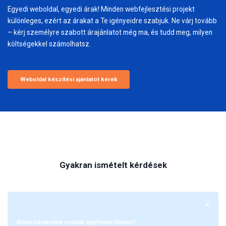
Egyedi weboldal, egyedi árak! Minden webfejlesztési projekt
különleges, ezért az árakat a Te igényeidre szabjuk. Ne várj tovább
– kérj személyre szabott árajánlatot még ma, és tudd meg, milyen
költségekkel számolhatsz.
Weboldal készítési ajánlatot kérek
Gyakran ismételt kérdések
Milyen kérdéseket szoktak ügyfeleink feltenni?