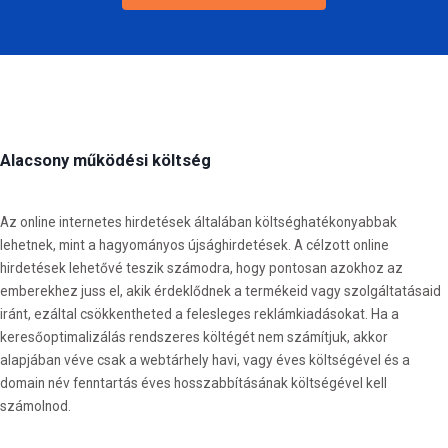
Alacsony működési költség
Az online internetes hirdetések általában költséghatékonyabbak
lehetnek, mint a hagyományos újsághirdetések. A célzott online
hirdetések lehetővé teszik számodra, hogy pontosan azokhoz az
emberekhez juss el, akik érdeklődnek a termékeid vagy szolgáltatásaid
iránt, ezáltal csökkentheted a felesleges reklámkiadásokat. Ha a
keresőoptimalizálás rendszeres költégét nem számítjuk, akkor
alapjában véve csak a webtárhely havi, vagy éves költségével és a
domain név fenntartás éves hosszabbításának költségével kell
számolnod.