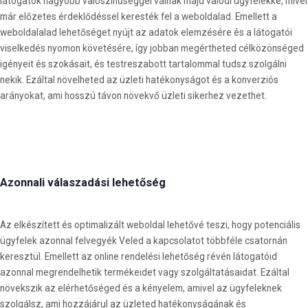
látogatók nagyobb valószínűséggel válnak majd valódi ügyfelekké, mivel
már előzetes érdeklődéssel keresték fel a weboldalad. Emellett a
weboldalalad lehetőséget nyújt az adatok elemzésére és a látogatói
viselkedés nyomon követésére, így jobban megértheted célközönséged
igényeit és szokásait, és testreszabott tartalommal tudsz szolgálni
nekik. Ezáltal növelheted az üzleti hatékonyságot és a konverziós
arányokat, ami hosszú távon növekvő üzleti sikerhez vezethet.
Azonnali válaszadási lehetőség
Az elkészített és optimalizált weboldal lehetővé teszi, hogy potenciális
ügyfelek azonnal felvegyék Veled a kapcsolatot többféle csatornán
keresztül. Emellett az online rendelési lehetőség révén látogatóid
azonnal megrendelhetik termékeidet vagy szolgáltatásaidat. Ezáltal
növekszik az elérhetőséged és a kényelem, amivel az ügyfeleknek
szolgálsz, ami hozzájárul az üzleted hatékonyságának és