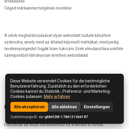
értékesítés
Céged márkaismertségének növelése
A célok meghatározásával olyan weboldalt tudunk készíteni
számodra, amely mind az általad képviselt márkákat, mind pedig
tevékenységeidet fogják hűen tükrözni. Ezek elmulasztása sokféle
szempontból hátrányosan érintheti weboldalad.
Diese Website verwendet Cookies für die bestmögliche
Benutzererfahrung. Zusätzlich zu den erforderlichen
Cookies kannst du Statistik-, Präferenz- und Marketing-
Cookies zulassen.
Mehr erfahren
Hogyan fognak rátalálni a weboldaladra?
Alle akzeptieren
Alle ablehnen
Einstellungen
Zustimmungs-ID:
cc-g68vf2t8-1786131364187
Hasonlóan az előző kérdéskörhöz ez a kérdés is fontos.