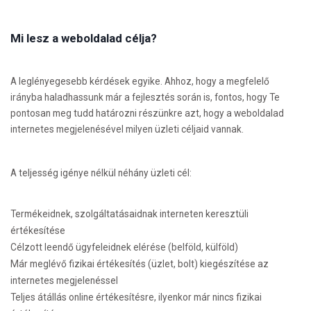
Mi lesz a weboldalad célja?
A leglényegesebb kérdések egyike. Ahhoz, hogy a megfelelő
irányba haladhassunk már a fejlesztés során is, fontos, hogy Te
pontosan meg tudd határozni részünkre azt, hogy a weboldalad
internetes megjelenésével milyen üzleti céljaid vannak.
A teljesség igénye nélkül néhány üzleti cél:
Termékeidnek, szolgáltatásaidnak interneten keresztüli
értékesítése
Célzott leendő ügyfeleidnek elérése (belföld, külföld)
Már meglévő fizikai értékesítés (üzlet, bolt) kiegészítése az
internetes megjelenéssel
Teljes átállás online értékesítésre, ilyenkor már nincs fizikai