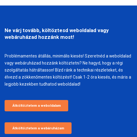
Ne várj tovább, költöztesd weboldalad vagy
webáruházad hozzánk most!
Problémamentes átállás, minimális kiesés! Szeretnéd a weboldalad
vagy webáruházad hozzánk költöztetni? Ne hagyd, hogy a régi
szolgáltatás hátráltasson! Bízd ránk a technikai részleteket, és
élvezd a zökkenőmentes költözést! Csak 1-2 óra kiesés, és máris a
legjobb kezekben tudhatod weboldalad!
Átköltöztetem a weboldalam
Átköltöztetem a webáruházam