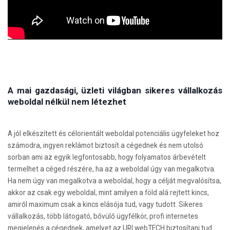
A mai gazdasági, üzleti világban sikeres vállalkozás
weboldal nélkül nem létezhet
A jól elkészített és célorientált weboldal potenciális ügyfeleket hoz
számodra, ingyen reklámot biztosít a cégednek és nem utolsó
sorban ami az egyik legfontosabb, hogy folyamatos árbevételt
termelhet a céged részére, ha az a weboldal úgy van megalkotva.
Ha nem úgy van megalkotva a weboldal, hogy a célját megvalósítsa,
akkor az csak egy weboldal, mint amilyen a föld alá rejtett kincs,
amiről maximum csak a kincs elásója tud, vagy tudott. Sikeres
vállalkozás, több látogató, bővülő ügyfélkör, profi internetes
megjelenés a cégednek, amelyet az URI webTECH biztosítani tud