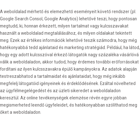
A weboldalad mérhető és elemezhető eseményeit követő rendszer (pl.
Google Search Consol, Google Analytics) lehetővé teszi, hogy pontosan
megtudd, ki, honnan érkezett, milyen tartalmat vagy kulcsszavakat
használt a weboldalad megtalálásához, és milyen oldalakat tekintett
meg. Ezek az értékes információk lehetővé teszik számodra, hogy még
hatékonyabbá tedd ajánlataid és marketing stratégiád. Például, ha látod,
hogy egy adott kulcsszóval érkező látogatók nagy százaléka vásárlóvá
válik a weboldaladon, akkor tudod, hogy érdemes további erőforrásokat
fordítani az ilyen kulcsszavakra épülő kampányokra. Az adatok alapján
testreszabhatod a tartalmaidat és ajánlataidat, hogy még inkább
megfelelj látogatóid igényeinek és érdeklődésének. Ezáltal növelheted
az ügyfélmegelégedést és az üzleti sikeredet a weboldaladon
keresztül. Az online tevékenységek elemzése révén egyre jobban
megismerheted leendő ügyfeleidet, és hatékonyabban szólíthatod meg
őket a weboldaladon.