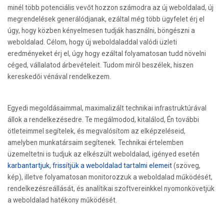
minél több potenciális vevőt hozzon számodra az új weboldalad, új
megrendelések generálódjanak, ezáltal még több ügyfelet érj el
úgy, hogy közben kényelmesen tudják használni, böngészni a
weboldalad. Célom, hogy új weboldaladdal valódi üzleti
eredményeket érj el, úgy hogy ezáltal folyamatosan tudd növelni
céged, vállalatod árbevételeit. Tudom miről beszélek, hiszen
kereskedői vénával rendelkezem.
Egyedi megoldásaimmal, maximalizált technikai infrastruktúrával
állok a rendelkezésedre. Te megálmodod, kitalálod, Én további
ötleteimmel segítelek, és megvalósítom az elképzeléseid,
amelyben munkatársaim segítenek. Technikai értelemben
üzemeltetni is tudjuk az elkészült weboldalad, igényed esetén
karbantartjuk, frissítjük a weboldalad tartalmi elemeit
(szöveg,
kép), illetve folyamatosan monitorozzuk a weboldalad működését,
rendelkezésreállását, és analítikai szoftvereinkkel nyomonkövetjük
a weboldalad hatékony működését.